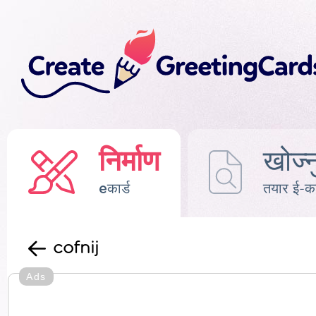
निर्माण
खोज्न
eकार्ड
तयार ई-का
cofnij
Ads