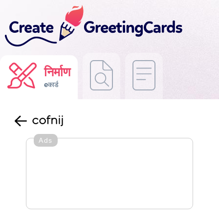
निर्माण
eकार्ड
cofnij
Ads