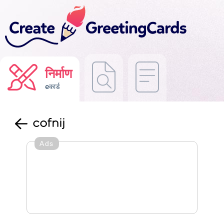
निर्माण
eकार्ड
cofnij
Ads