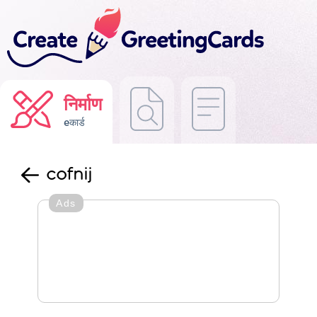
निर्माण
eकार्ड
cofnij
Ads