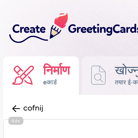
निर्माण
खोज्न
eकार्ड
तयार ई-का
cofnij
Ads