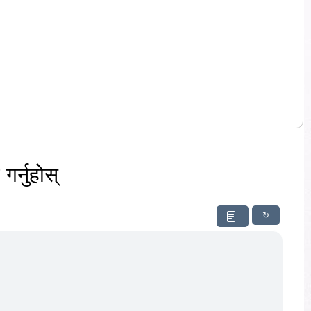
र्नुहोस्
↻