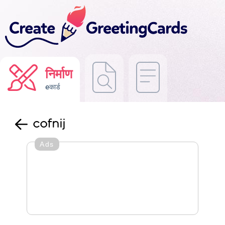
निर्माण
eकार्ड
cofnij
Ads