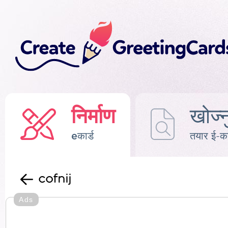
निर्माण
खोज्न
eकार्ड
तयार ई-का
cofnij
Ads