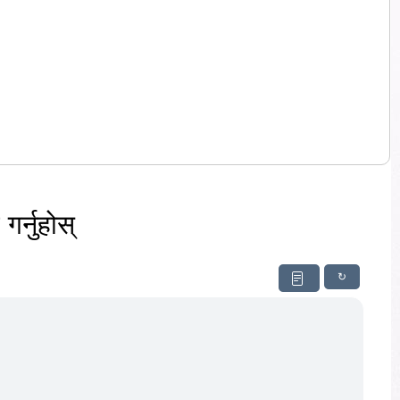
र्नुहोस्
↻