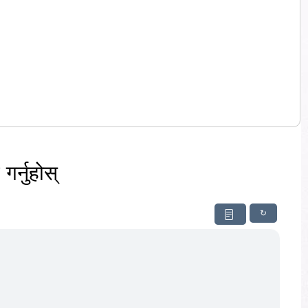
र्नुहोस्
↻