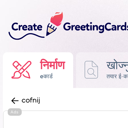
निर्माण
खोज्न
eकार्ड
तयार ई-का
cofnij
Ads