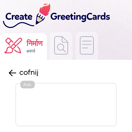
निर्माण
eकार्ड
cofnij
Ads