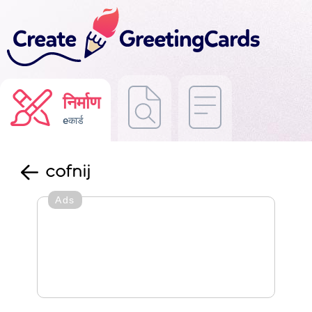
निर्माण
eकार्ड
cofnij
Ads