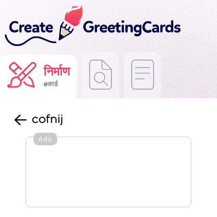
निर्माण
eकार्ड
cofnij
Ads