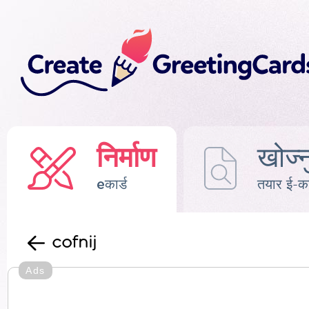
निर्माण
खोज्न
eकार्ड
तयार ई-का
cofnij
Ads