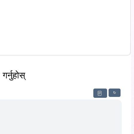
र्नुहोस्
↻