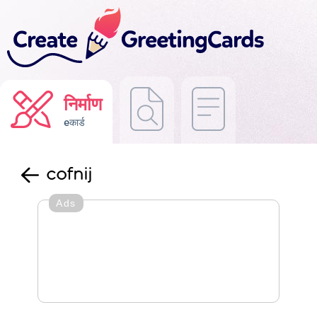
निर्माण
eकार्ड
cofnij
Ads