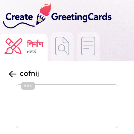
निर्माण
eकार्ड
cofnij
Ads