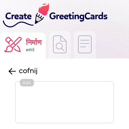
निर्माण
eकार्ड
cofnij
Ads