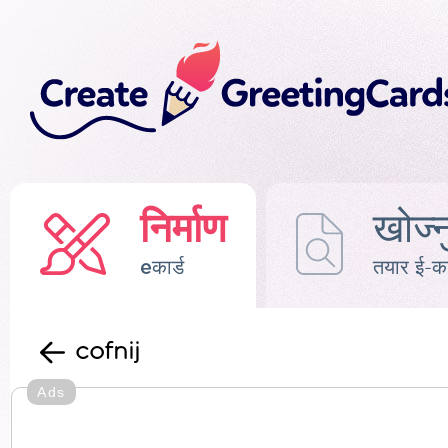
निर्माण
खोज्न
eकार्ड
तयार ई-का
cofnij
Ads