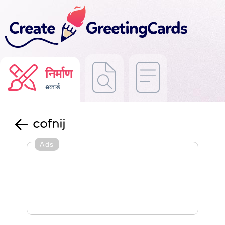
निर्माण
eकार्ड
cofnij
Ads