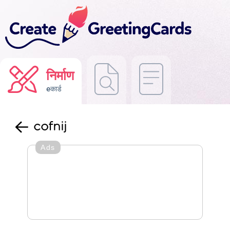
निर्माण
eकार्ड
cofnij
Ads