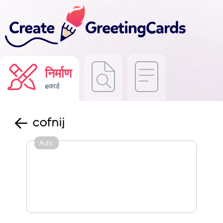
निर्माण
eकार्ड
cofnij
Ads