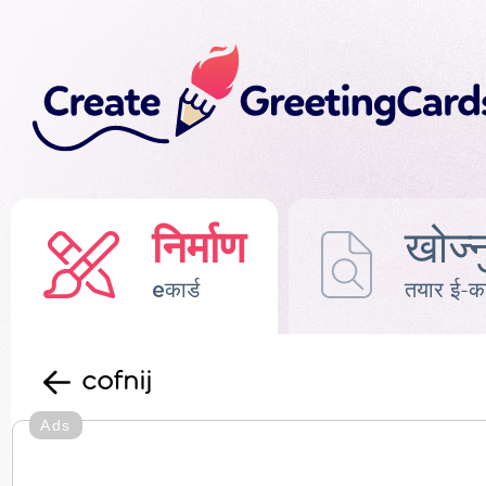
निर्माण
खोज्न
eकार्ड
तयार ई-का
cofnij
Ads