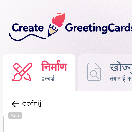
निर्माण
खोज्न
eकार्ड
तयार ई-का
cofnij
Ads