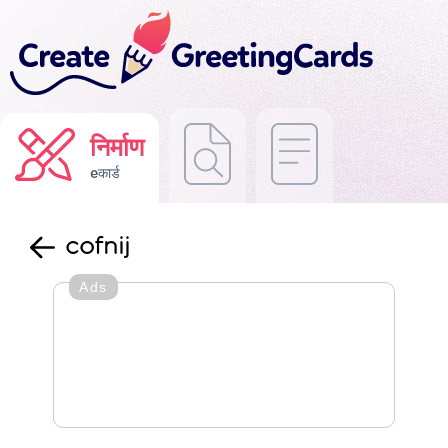
निर्माण
eकार्ड
cofnij
Ads