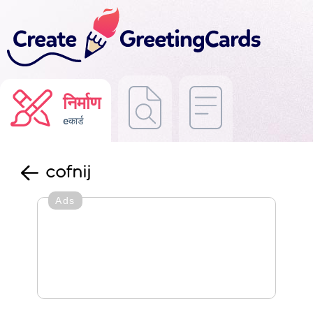
निर्माण
eकार्ड
cofnij
Ads