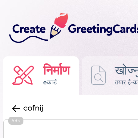
निर्माण
खोज्न
eकार्ड
तयार ई-का
cofnij
Ads