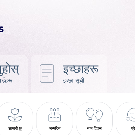
ुहोस्
इच्छाहरू
र्डहरू
इच्छा सूची
आभारी छु
जन्मदिन
नाम दिवस
प्र