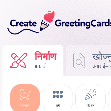
निर्माण
खोज्न
eकार्ड
तयार ई-का
नवजन्म
सबै
18 वर्ष