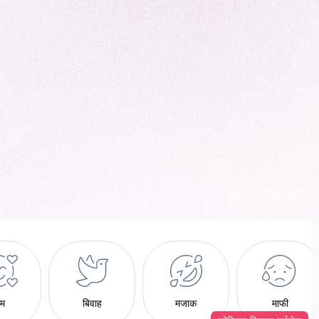
ेम
बिवाह
मजाक
माफी