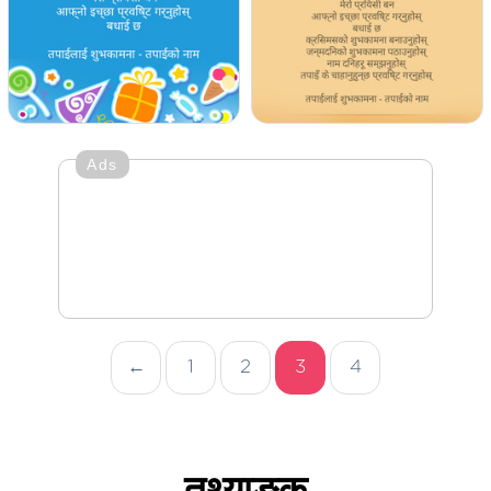
Ads
←
1
2
3
4