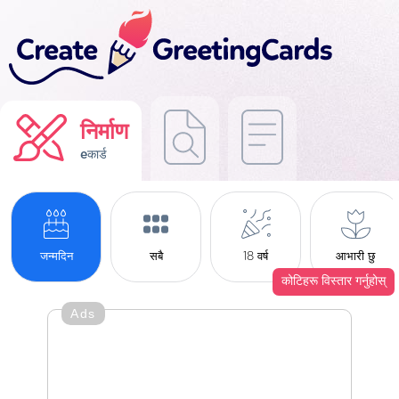
निर्माण
eकार्ड
जन्मदिन
सबै
18 वर्ष
आभारी छु
कोटिहरू विस्तार गर्नुहोस्
Ads