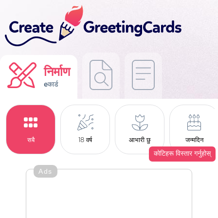
निर्माण
eकार्ड
सबै
18 वर्ष
आभारी छु
जन्मदिन
कोटिहरू विस्तार गर्नुहोस्
Ads