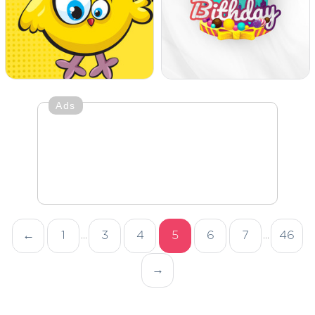
Ads
←
1
3
4
5
6
7
46
...
...
→