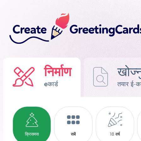
निर्माण
खोज्न
eकार्ड
तयार ई-का
क्रिसमस
सबै
18 वर्ष