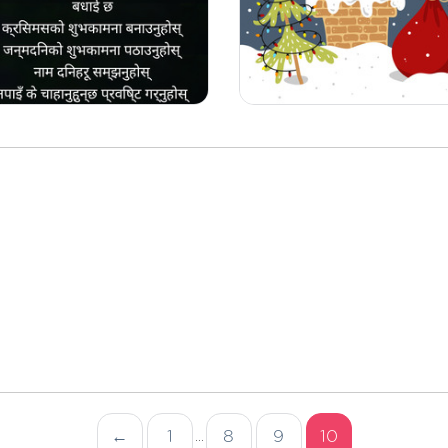
←
1
8
9
10
...