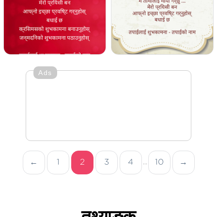
Ads
←
1
2
3
4
10
→
...