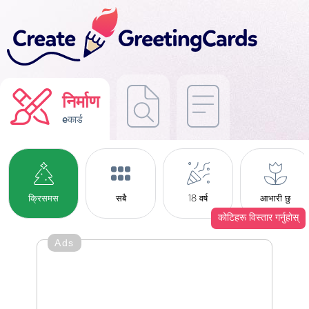
निर्माण
eकार्ड
क्रिसमस
सबै
18 वर्ष
आभारी छु
कोटिहरू विस्तार गर्नुहोस्
Ads