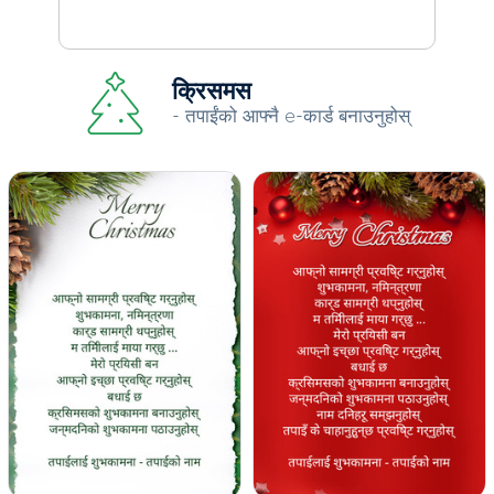
क्रिसमस
- तपाईंको आफ्नै e-कार्ड बनाउनुहोस्