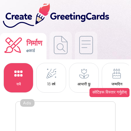
निर्माण
eकार्ड
सबै
18 वर्ष
आभारी छु
जन्मदिन
कोटिहरू विस्तार गर्नुहोस्
Ads