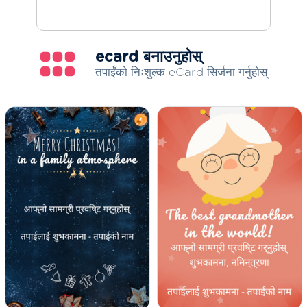
ecard बनाउनुहोस्
तपाईंको निःशुल्क eCard सिर्जना गर्नुहोस्