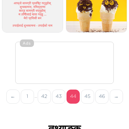
Ads
←
1
42
43
44
45
46
→
...